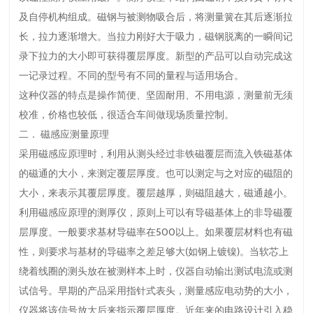
及自停机构组成。磁钢与被测物吸合后，将测量簧在其后逐渐拉
长，拉力逐渐增大。当拉力刚好大于吸力，磁钢脱离的一瞬间记
录下拉力的大小即可获得覆层厚度。新型的产品可以自动完成这
一记录过程。不同的型号有不同的量程与适用场合。
这种仪器的特点是操作简便、坚固耐用、不用电源，测量前无须
校准，价格也较低，很适合车间做现场质量控制。
二． 磁感应测量原理
采用磁感应原理时，利用从测头经过非铁磁覆层而流入铁磁基体
的磁通的大小，来测定覆层厚度。也可以测定与之对应的磁阻的
大小，来表示其覆层厚度。覆层越厚，则磁阻越大，磁通越小。
利用磁感应原理的测厚仪，原则上可以有导磁基体上的非导磁覆
层厚度。一般要求基材导磁率在500以上。如果覆层材料也有磁
性，则要求与基材的导磁率之差足够大(如钢上镀镍)。当软芯上
绕着线圈的测头放在被测样本上时，仪器自动输出测试电流或测
试信号。早期的产品采用指针式表头，测量感应电动势的大小，
仪器将该信号放大后来指示覆层厚度。近年来的电路设计引入稳