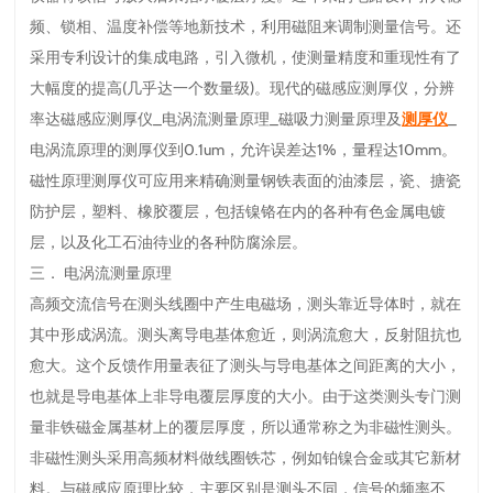
频、锁相、温度补偿等地新技术，利用磁阻来调制测量信号。还
采用专利设计的集成电路，引入微机，使测量精度和重现性有了
大幅度的提高(几乎达一个数量级)。现代的磁感应测厚仪，分辨
率达磁感应测厚仪_电涡流测量原理_磁吸力测量原理及
测厚仪
_
电涡流原理的测厚仪到0.1um，允许误差达1%，量程达10mm。
磁性原理测厚仪可应用来精确测量钢铁表面的油漆层，瓷、搪瓷
防护层，塑料、橡胶覆层，包括镍铬在内的各种有色金属电镀
层，以及化工石油待业的各种防腐涂层。
三． 电涡流测量原理
高频交流信号在测头线圈中产生电磁场，测头靠近导体时，就在
其中形成涡流。测头离导电基体愈近，则涡流愈大，反射阻抗也
愈大。这个反馈作用量表征了测头与导电基体之间距离的大小，
也就是导电基体上非导电覆层厚度的大小。由于这类测头专门测
量非铁磁金属基材上的覆层厚度，所以通常称之为非磁性测头。
非磁性测头采用高频材料做线圈铁芯，例如铂镍合金或其它新材
料。与磁感应原理比较，主要区别是测头不同，信号的频率不