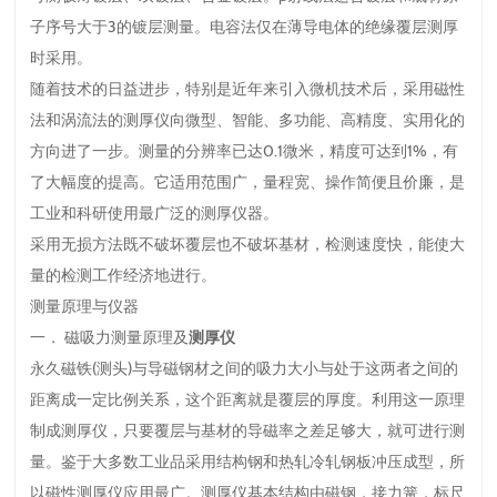
子序号大于3的镀层测量。电容法仅在薄导电体的绝缘覆层测厚
时采用。
随着技术的日益进步，特别是近年来引入微机技术后，采用磁性
法和涡流法的测厚仪向微型、智能、多功能、高精度、实用化的
方向进了一步。测量的分辨率已达0.1微米，精度可达到1%，有
了大幅度的提高。它适用范围广，量程宽、操作简便且价廉，是
工业和科研使用最广泛的测厚仪器。
采用无损方法既不破坏覆层也不破坏基材，检测速度快，能使大
量的检测工作经济地进行。
测量原理与仪器
一． 磁吸力测量原理及
测厚仪
永久磁铁(测头)与导磁钢材之间的吸力大小与处于这两者之间的
距离成一定比例关系，这个距离就是覆层的厚度。利用这一原理
制成测厚仪，只要覆层与基材的导磁率之差足够大，就可进行测
量。鉴于大多数工业品采用结构钢和热轧冷轧钢板冲压成型，所
以磁性测厚仪应用最广。测厚仪基本结构由磁钢，接力簧，标尺