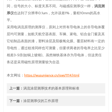
同，信号的大小、标度关系不同。与磁感应测厚仪一样，
涡流测
厚仪
也达到了分辨率0.1um，允许误差1%，量程10mm的高水
平。
采用电涡流原理的测厚仪，原则上对所有导电体上的非导电体覆
层均可测量，如航天航空器表面、车辆、家电、铝合金门窗及其
它铝制品表面的漆，塑料涂层及阳极氧化膜。覆层材料有一定的
导电性，通过校准同样也可测量，但要求两者的导电率之比至少
相差3-5倍(如铜上镀铬)。虽然钢铁基体亦为导电体，但这类任
务还是采用磁性原理测量较为合适.
本文网址：
https://wusunjiance.cn/jswj/1114.html
上一篇：
涡流涂层测厚技术的基本原理和标准
下一篇：
涂层测厚仪的工作原理