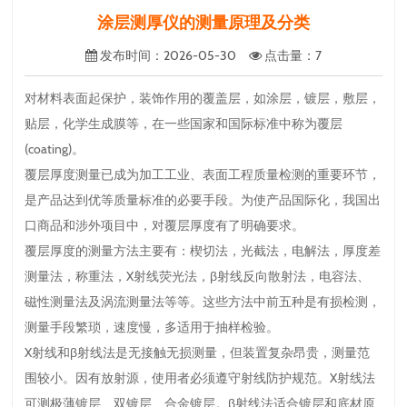
涂层测厚仪的测量原理及分类
发布时间
：2026-05-30
点击量
：
7
对材料表面起保护，装饰作用的覆盖层，如涂层，镀层，敷层，
贴层，化学生成膜等，在一些国家和国际标准中称为覆层
(coating)。
覆层厚度测量已成为加工工业、表面工程质量检测的重要环节，
是产品达到优等质量标准的必要手段。为使产品国际化，我国出
口商品和涉外项目中，对覆层厚度有了明确要求。
覆层厚度的测量方法主要有：楔切法，光截法，电解法，厚度差
测量法，称重法，X射线荧光法，β射线反向散射法，电容法、
磁性测量法及涡流测量法等等。这些方法中前五种是有损检测，
测量手段繁琐，速度慢，多适用于抽样检验。
X射线和β射线法是无接触无损测量，但装置复杂昂贵，测量范
围较小。因有放射源，使用者必须遵守射线防护规范。X射线法
可测极薄镀层、双镀层、合金镀层。β射线法适合镀层和底材原