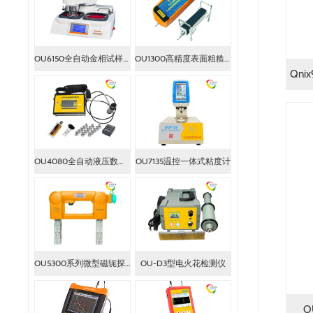
OU6150全自动金相试样磨抛机
OU1300高精度表面粗糙度仪
Qn
OU4080全自动液压数显拉拔式附着力测试仪
OU7135温控一体式粘度计
OU5300系列微型磁轭探伤仪
OU-D3型电火花检测仪
O