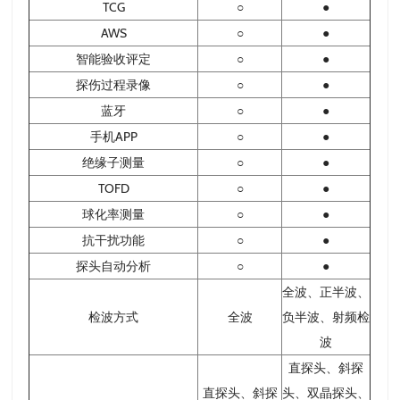
TCG
○
●
AWS
○
●
智能验收评定
○
●
探伤过程录像
○
●
蓝牙
○
●
手机APP
○
●
绝缘子测量
○
●
TOFD
○
●
球化率测量
○
●
抗干扰功能
○
●
探头自动分析
○
●
全波、正半波、
检波方式
全波
负半波、射频检
波
直探头、斜探
直探头、斜探
头、双晶探头、