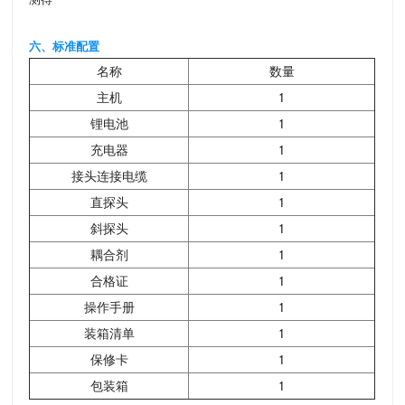
六、标准配置
名称
数量
主机
1
锂电池
1
充电器
1
接头连接电缆
1
直探头
1
斜探头
1
耦合剂
1
合格证
1
操作手册
1
装箱清单
1
保修卡
1
包装箱
1