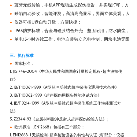
蓝牙无线传输，手机APP现场生成探伤报告，并实现打印，方便
●
缺陷自动验收，智能评测，高清高亮显示，界面立体美观，人性
●
仪器可插U盘自动升级，方便快捷；
●
IP65防护标准，合金与硅胶结合外壳，坚固耐用，防水防尘，阻
●
单电15小时连续工作，电池自带独立充电控制，两块电池无限时
●
三、执行标准
国家标准：
●
1. JJG 746-2004《中华人民共和国国家计量检定规程-超声波探伤
仪》
2. JB/T 10061-1999《A型脉冲反射式超声探伤仪通用技术条件》
3. JB/T 10062-1999《超声探伤用探头性能测试方法》
4. JB/T 9214-1999《A型脉冲反射式超声探伤系统工作性能测试方
法》
5. Z2344-93《金属材料脉冲反射式超声探伤检验方法》）
欧洲标准（EN12668）包括有三个部分：
●
1. EN12668-1 无损检测-超声检验设备的特性与认证-第1部分：仪器