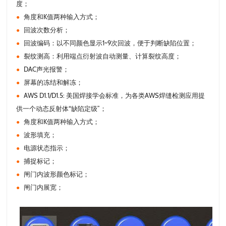
度；
角度和K值两种输入方式；
●
回波次数分析；
●
回波编码：以不同颜色显示1~9次回波，便于判断缺陷位置；
●
裂纹测高：利用端点衍射波自动测量、计算裂纹高度；
●
DAC声光报警；
●
屏幕的冻结和解冻；
●
AWS D1.1/D1.5: 美国焊接学会标准，为各类AWS焊缝检测应用提
●
供一个动态反射体“缺陷定级”；
角度和K值两种输入方式；
●
波形填充；
●
电源状态指示；
●
捕捉标记；
●
闸门内波形颜色标记；
●
闸门内展宽；
●