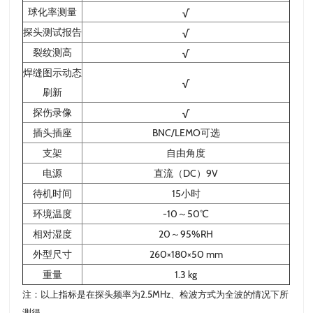
球化率测量
√
探头测试报告
√
裂纹测高
√
焊缝图示动态
√
刷新
探伤录像
√
插头插座
BNC/LEMO可选
支架
自由角度
电源
直流（DC）9V
待机时间
15小时
环境温度
-10～50℃
相对湿度
20～95%RH
外型尺寸
260×180×50 mm
重量
1.3 kg
注：以上指标是在探头频率为2.5MHz、检波方式为全波的情况下所
测得