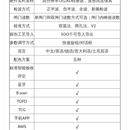
硬件实时采样
高分辨率12位AD转换器，波形高度保真
检波方式
正半波、负半波、全波、射频检波
闸门读数
单闸门和双闸门读数方式可选；闸门内峰值读数
校准方式
双弧法、两孔法、V2
探伤工艺导入
500个可导入导出
参数调节方式
快速旋钮/对话框
语言
中文/英语/德语/意大利语/土耳其语
配色方案
五种
标准智能验收
√
评定
蓝牙
√
B scan
√
TOFD
√
TCG
√
手机APP
√
AWS
√