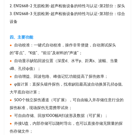
2. EN12668-2 无损检测-超声检验设备的特性与认证-第2部分：探头
3. EN12668-3 无损检测-超声检验设备的特性与认证-第3部分：综合
设备
四、主要功能
自动校准：一键式自动校准，操作非常便捷，自动测试探头
●
的“零点”、“K值”、“前沿”及材料的“声速”；
自动显示缺陷回波位置（深度d、水平p、距离s、波幅、当量
●
dB、孔径ф值）；
自动增益、回波包络、峰值记忆功能提高了探伤效率；
●
φ值计算：直探头锻件探伤，找准缺陷最高波自动换算孔径ф值,
●
大平底自动计算；
500个独立探伤通道（可扩展），可自由输入并存储任意行业的
●
探伤标准，现场探伤无需携带试块；
可自由存储、回放1000幅A扫波形及数据（可扩展）；
●
外接U盘，内部存储可以随时导出，也可以直接存储无限量的探
●
伤存储文件；