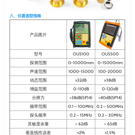
八、仪器选型指南
产品图片
型号
OU5100
OU5500
探测范围
0-10000mm
0-15000mm
声速范围
1000-15000
100-20000
动态范围
≥32dB
≥38dB
增益范围
0-110dB
0-120dB
分辨力
>38dB(5P14)
>40dB(5P14)
频带范围
0.1～100MHz
0.2～500MHz
探头频率
0.2～15MHz
0.2～30MHz
灵敏度余量
＞62dB
＞65dB
垂直线性误差
≤2%
≤1.5%