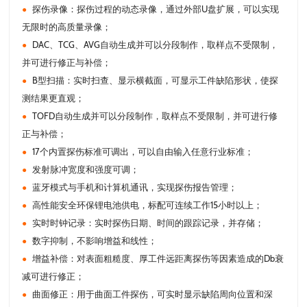
探伤录像：探伤过程的动态录像，通过外部U盘扩展，可以实现
●
无限时的高质量录像；
DAC、TCG、AVG自动生成并可以分段制作，取样点不受限制，
●
并可进行修正与补偿；
B型扫描：实时扫查、显示横截面，可显示工件缺陷形状，使探
●
测结果更直观；
TOFD自动生成并可以分段制作，取样点不受限制，并可进行修
●
正与补偿；
17个内置探伤标准可调出，可以自由输入任意行业标准；
●
发射脉冲宽度和强度可调；
●
蓝牙模式与手机和计算机通讯，实现探伤报告管理；
●
高性能安全环保锂电池供电，标配可连续工作15小时以上；
●
实时时钟记录：实时探伤日期、时间的跟踪记录，并存储；
●
数字抑制，不影响增益和线性；
●
增益补偿：对表面粗糙度、厚工件远距离探伤等因素造成的Db衰
●
减可进行修正；
曲面修正：用于曲面工件探伤，可实时显示缺陷周向位置和深
●