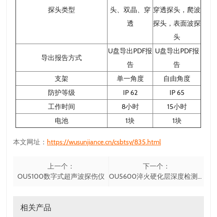
探头类型
头、双晶、穿
穿透探头，爬波
透
探头，表面波探
头
U盘导出PDF报
U盘导出PDF报
导出报告方式
告
告
支架
单一角度
自由角度
防护等级
IP 62
IP 65
工作时间
8小时
15小时
电池
1块
1块
本文网址：
https://wusunjiance.cn/csbtsy/835.html
上一个：
下一个：
OU5100数字式超声波探伤仪
OU5600淬火硬化层深度检测仪
相关产品