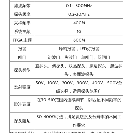
滤波频带
0.1～500MHz
探头频率
0.2-30MHz
采样频率
400M
系统主频
1G
FPGA 主频
600M
报警
蜂鸣报警，LED灯报警
闸门
进波门、失波门；单闸门、双闸门
直探头、斜探头、双晶探头、穿透探头，爬波探
探头类型
头，表面波探头
50V、100V、200V、300V、400V、500V分
发射强度
级选择，适用探头范围广
在30-510范围内连续调节，以匹配不同频率的
脉冲宽度
探头
50-400Ω可选，满足灵敏度及分辨率的不同工
探头阻尼
作要求