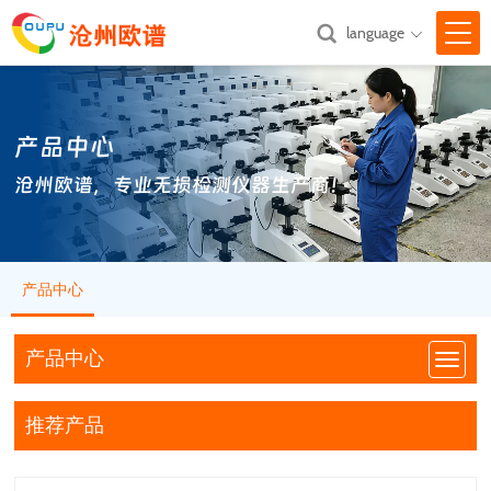
language

网站首页
产品中心
关于我们

沧州欧谱，专业无损检测仪器生产商！
产品中心

新闻中心

产品中心
技术支持

汇款方式
产品中心
联系我们
推荐产品