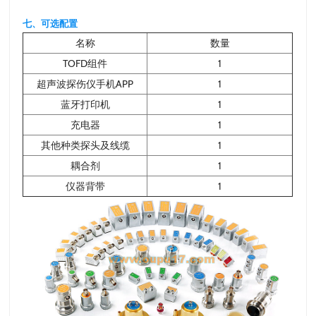
七、可选配置
名称
数量
TOFD组件
1
超声波探伤仪手机APP
1
蓝牙打印机
1
充电器
1
其他种类探头及线缆
1
耦合剂
1
仪器背带
1