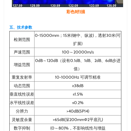
彩色B扫描
五、技术参数
0-15000mm；15米(钢中、纵波)，透射30米(可
检测范围
扩展)
声速范围
100～20000m/s
0dB～120dB（设有0.1dB、1dB、2dB、6dB步进
增益范围
值）
重复发射率
10-10000Hz 可调节精准
动态范围
≥38dB
垂直线性误差
≤1.5%
水平线性误差
≤0.2%
分辨力
>40dB(5P14)
灵敏度余量
>65dB(深200mmФ2平底孔)
数字抑制
(0～80)%，不影响线性与增益