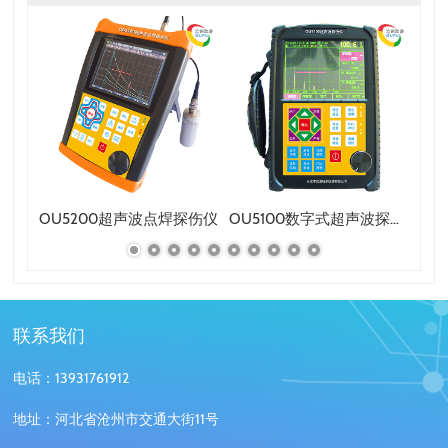
黑光灯
OU5200超声波点焊探伤仪
OU5100数字式超声波探伤仪
联系我们
电话：13931761912
地址：河北省沧州市交通大街11号