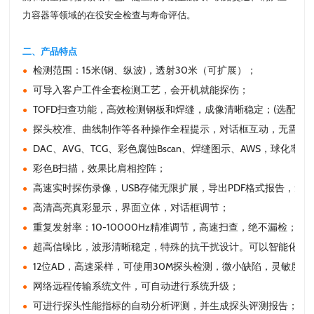
力容器等领域的在役安全检查与寿命评估。
二、产品特点
检测范围：15米(钢、纵波)，透射30米（可扩展）；
●
可导入客户工件全套检测工艺，会开机就能探伤；
●
TOFD扫查功能，高效检测钢板和焊缝，成像清晰稳定；(选配)
●
探头校准、曲线制作等各种操作全程提示，对话框互动，无需看
●
DAC、AVG、TCG、彩色腐蚀Bscan、焊缝图示、AWS，球化率
●
彩色B扫描，效果比肩相控阵；
●
高速实时探伤录像，USB存储无限扩展，导出PDF格式报告，无需
●
高清高亮真彩显示，界面立体，对话框调节；
●
重复发射率：10-10000Hz精准调节，高速扫查，绝不漏检；
●
超高信噪比，波形清晰稳定，特殊的抗干扰设计。可以智能化抑
●
12位AD，高速采样，可使用30M探头检测，微小缺陷，灵敏度
●
网络远程传输系统文件，可自动进行系统升级；
●
可进行探头性能指标的自动分析评测，并生成探头评测报告；
●