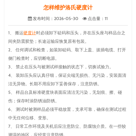
怎样维护洛氏硬度计
发布时间
：2026-05-30
点击量
：
11
1、 搬运
硬度计
时必须卸下砝码和压头，并在压头座与样品台之
间夹防震胶垫；长途运输应恢复原有包装。
2、 任何调试和检查，如装卸砝码、取下上盖、拔插电缆、打开
侧门检查时，应切断电源。
3、 禁止在压头与被测试样接触的状态下，切换试验力。
4、 装卸压头应认真仔细，保证尖端无损伤、无污染，安装面清
洁无异物。长期不用应卸下妥善保存，注意防锈。
5、 样品台及标准硬度块表面应清洁无污染，无划痕、擦、碰
伤；保存时涂防锈油防锈。
6、 测试时被测样品必须平稳放置，支承可靠，确保在测试过程
中无任何位移、变形。
7、 日常工作环境及关机后应注意防尘、防腐蚀介质。在一些较
潮湿的地区，应经常注意防锈。