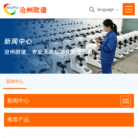
language

网站首页
新闻中心
关于我们

沧州欧谱，专业无损检测仪器生产商！
产品中心

新闻中心

新闻中心
技术支持

汇款方式
新闻中心
联系我们
推荐产品