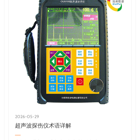
2026-05-29
超声波探伤仪术语详解