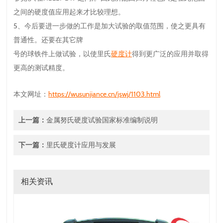
之间的硬度值应用起来才比较理想。
5、今后要进一步做的工作是加大试验的取值范围，使之更具有
普通性。还要在其它牌
号的球铁件上做试验，以使里氏
硬度计
得到更广泛的应用并取得
更高的测试精度。
本文网址：
https://wusunjiance.cn/jswj/1103.html
上一篇：
金属努氏硬度试验国家标准编制说明
下一篇：
里氏硬度计应用与发展
相关资讯